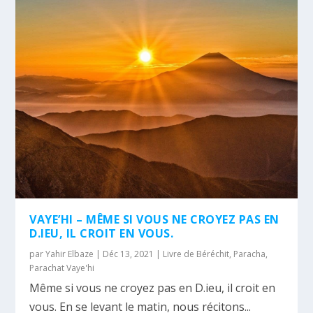
VAYE’HI – MÊME SI VOUS NE CROYEZ PAS EN
D.IEU, IL CROIT EN VOUS.
par
Yahir Elbaze
|
Déc 13, 2021
|
Livre de Béréchit
,
Paracha
,
Parachat Vaye'hi
Même si vous ne croyez pas en D.ieu, il croit en
vous. En se levant le matin, nous récitons...