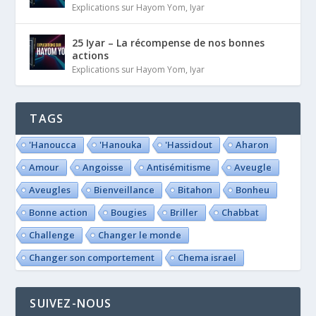
Explications sur Hayom Yom
,
Iyar
25 Iyar – La récompense de nos bonnes
actions
Explications sur Hayom Yom
,
Iyar
TAGS
'Hanoucca
'Hanouka
'Hassidout
Aharon
Amour
Angoisse
Antisémitisme
Aveugle
Aveugles
Bienveillance
Bitahon
Bonheu
Bonne action
Bougies
Briller
Chabbat
Challenge
Changer le monde
Changer son comportement
Chema israel
SUIVEZ-NOUS