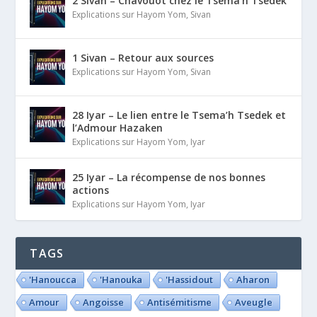
2 Sivan – Chavouot chez le Tsema’h Tsedek
Explications sur Hayom Yom
,
Sivan
1 Sivan – Retour aux sources
Explications sur Hayom Yom
,
Sivan
28 Iyar – Le lien entre le Tsema’h Tsedek et
l’Admour Hazaken
Explications sur Hayom Yom
,
Iyar
25 Iyar – La récompense de nos bonnes
actions
Explications sur Hayom Yom
,
Iyar
TAGS
'Hanoucca
'Hanouka
'Hassidout
Aharon
Amour
Angoisse
Antisémitisme
Aveugle