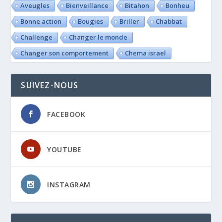
Aveugles
Bienveillance
Bitahon
Bonheu
Bonne action
Bougies
Briller
Chabbat
Challenge
Changer le monde
Changer son comportement
Chema israel
SUIVEZ-NOUS
FACEBOOK
YOUTUBE
INSTAGRAM