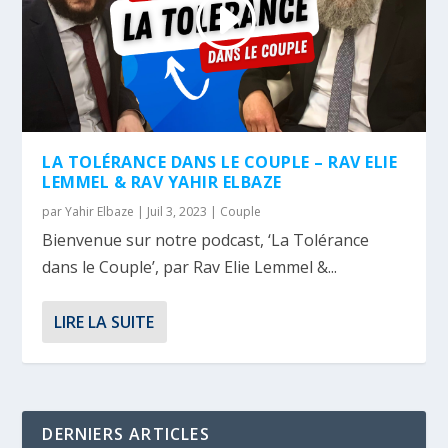
LA TOLÉRANCE DANS LE COUPLE – RAV ELIE
LEMMEL & RAV YAHIR ELBAZE
par
Yahir Elbaze
|
Juil 3, 2023
|
Couple
Bienvenue sur notre podcast, ‘La Tolérance
dans le Couple’, par Rav Elie Lemmel &...
LIRE LA SUITE
DERNIERS ARTICLES