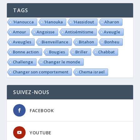
TAGS
'Hanoucca
'Hanouka
'Hassidout
Aharon
Amour
Angoisse
Antisémitisme
Aveugle
Aveugles
Bienveillance
Bitahon
Bonheu
Bonne action
Bougies
Briller
Chabbat
Challenge
Changer le monde
Changer son comportement
Chema israel
SUIVEZ-NOUS
FACEBOOK
YOUTUBE