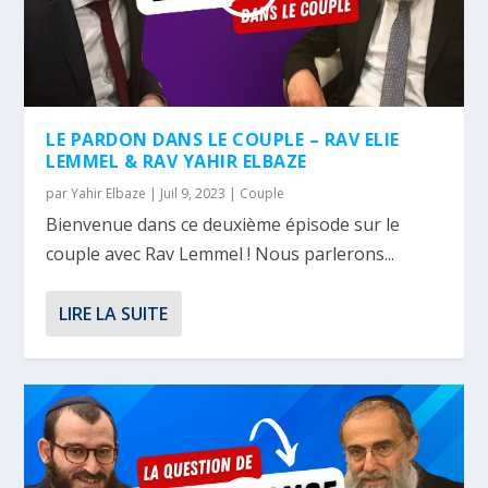
LE PARDON DANS LE COUPLE – RAV ELIE
LEMMEL & RAV YAHIR ELBAZE
par
Yahir Elbaze
|
Juil 9, 2023
|
Couple
Bienvenue dans ce deuxième épisode sur le
couple avec Rav Lemmel ! Nous parlerons...
LIRE LA SUITE