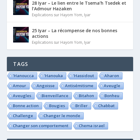
28 Iyar – Le lien entre le Tsema’h Tsedek et
l’Admour Hazaken
Explications sur Hayom Yom
,
Iyar
25 Iyar – La récompense de nos bonnes
actions
Explications sur Hayom Yom
,
Iyar
TAGS
'Hanoucca
'Hanouka
'Hassidout
Aharon
Amour
Angoisse
Antisémitisme
Aveugle
Aveugles
Bienveillance
Bitahon
Bonheu
Bonne action
Bougies
Briller
Chabbat
Challenge
Changer le monde
Changer son comportement
Chema israel