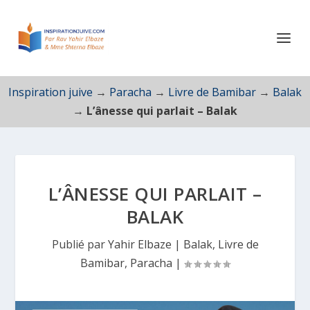
Inspiration juive
→
Paracha
→
Livre de Bamibar
→
Balak
→
L’ânesse qui parlait – Balak
L’ÂNESSE QUI PARLAIT –
BALAK
Publié par
Yahir Elbaze
|
Balak
,
Livre de
Bamibar
,
Paracha
|